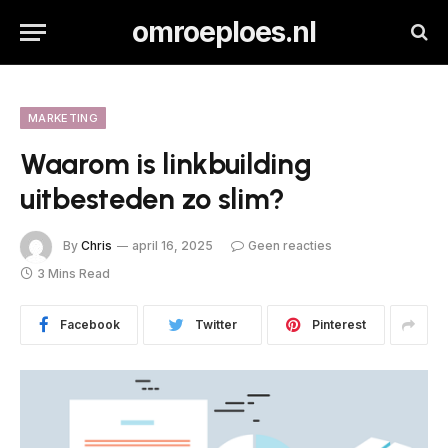
omroeploes.nl
MARKETING
Waarom is linkbuilding
uitbesteden zo slim?
By
Chris
april 16, 2025
Geen reacties
3 Mins Read
Facebook
Twitter
Pinterest