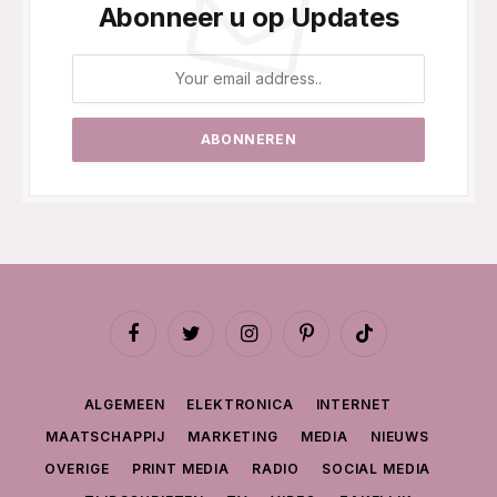
Abonneer u op Updates
Facebook
Twitter
Instagram
Pinterest
TikTok
ALGEMEEN
ELEKTRONICA
INTERNET
MAATSCHAPPIJ
MARKETING
MEDIA
NIEUWS
OVERIGE
PRINT MEDIA
RADIO
SOCIAL MEDIA