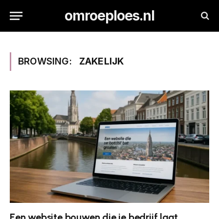
omroeploes.nl
BROWSING:
ZAKELIJK
Een website bouwen die je bedrijf laat